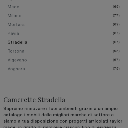
Mede
69
Milano
77
Mortara
69
Pavia
67
Stradella
67
Tortona
93
Vigevano
67
Voghera
79
Camerette Stradella
Sapremo rinnovare i tuoi ambienti grazie a un ampio
catalogo i mobili delle migliori marche di settore e
siamo a tua disposizione con progetti articolati taylor
made, in grado di risolvere ciascun tipo di esigenza