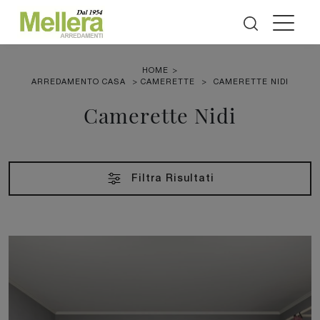
HOME
>
ARREDAMENTO CASA
>
CAMERETTE
>
CAMERETTE NIDI
Camerette Nidi
Filtra Risultati