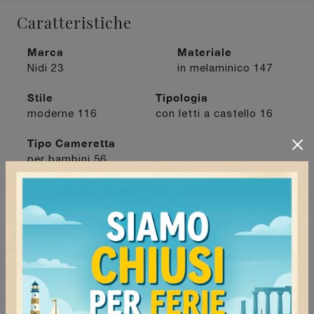
Caratteristiche
Marca
Materiale
Nidi
23
in melaminico
147
Stile
Tipologia
moderne
116
con letti a castello
16
Tipo Cameretta
per bambini
56
I più visti a :
Mede
69
Pavia
67
Tortona
93
Vigevano
67
Continua a navigare