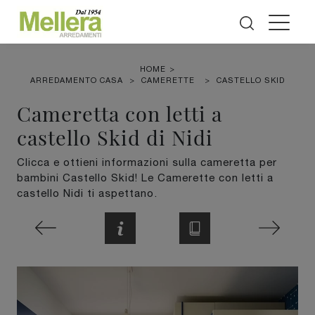
HOME
>
ARREDAMENTO CASA
>
CAMERETTE
>
CASTELLO SKID
Cameretta con letti a
castello Skid di Nidi
Clicca e ottieni informazioni sulla cameretta per
bambini Castello Skid! Le Camerette con letti a
castello Nidi ti aspettano.