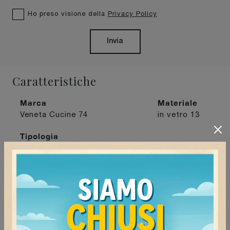
Ho preso visione della
Privacy Policy
Invia
Caratteristiche
Marca
Materiale
Veneta Cucine
74
in vetro
13
Tipologia
con penisola
37
I più visti a :
Mede
47
Milano
59
Mortara
53
Tortona
49