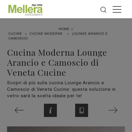
HOME
>
CUCINE
>
CUCINE MODERNE
>
LOUNGE ARANCIO E
CAMOSCIO
Cucina Moderna Lounge
Arancio e Camoscio di
Veneta Cucine
Scopri di più sulla cucina Lounge Arancio e
Camoscio di Veneta Cucine: questa soluzione in
vetro sarà la scelta ideale per te!