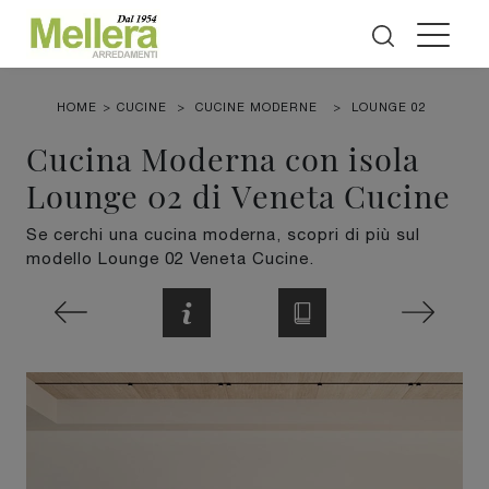
HOME
>
CUCINE
>
CUCINE MODERNE
>
LOUNGE 02
Cucina Moderna con isola
Lounge 02 di Veneta Cucine
Se cerchi una cucina moderna, scopri di più sul
modello Lounge 02 Veneta Cucine.