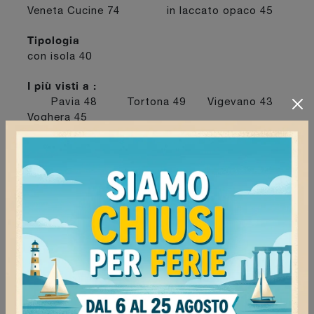
Veneta Cucine
74
in laccato opaco
45
Tipologia
con isola
40
I più visti a :
Pavia
48
Tortona
49
Vigevano
43
Voghera
45
Continua a navigare
Cucine moderne Veneta Cucine Pavia
Cucine moderne Veneta Cucine Voghera
Cucine moderne Veneta Cucine Vigevano
Cucine moderne Veneta Cucine Tortona