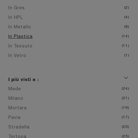
In Gres
2
In HPL
4
In Metallo
8
In Plastica
14
In Tessuto
11
In Vetro
1
I più visti a :
Mede
24
Milano
21
Mortara
16
Pavia
17
Stradella
20
Tortona
25