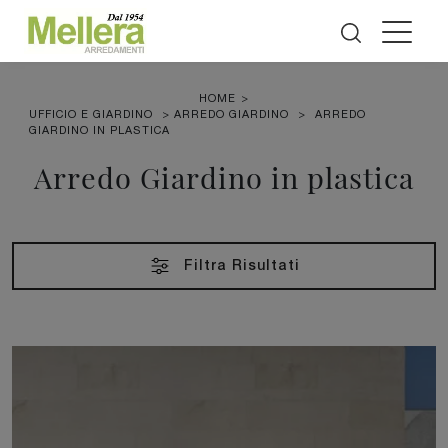
HOME
>
UFFICIO E GIARDINO
>
ARREDO GIARDINO
>
ARREDO
GIARDINO IN PLASTICA
Arredo Giardino in plastica
Filtra Risultati