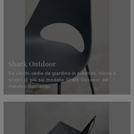
Shark Outdoor
Se cerchi sedie da giardino in plastica, clicca e
scopri di più sul modello Shark Outdoor del
marchio Bontempi.