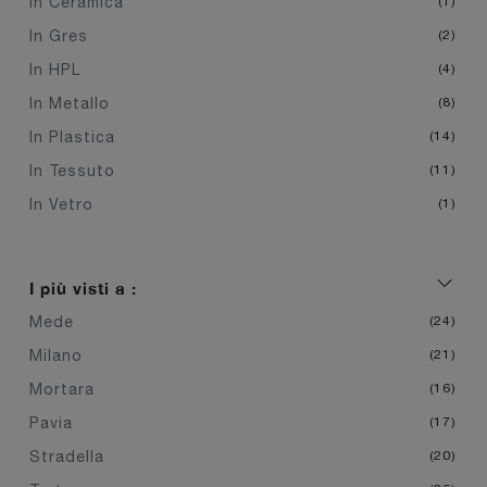
In Ceramica
1
In Gres
2
In HPL
4
In Metallo
8
In Plastica
14
In Tessuto
11
In Vetro
1
I più visti a :
Mede
24
Milano
21
Mortara
16
Pavia
17
Stradella
20