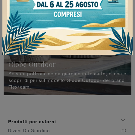
Globe Outdoor
Se vuoi poltroncine da giardino in tessuto, clicca e
scopri di più sul modello Globe Outdoor del brand
Flexteam.
Prodotti per esterni
Divani Da Giardino
4