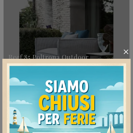
Reef 85 Poltrona Outdoor
Una ricca gamma di poltroncine da giardino in
tessuto ti sta aspettando nel nostro punto
vendita: clicca e scopri il modello Reef 85 Poltrona
Outdoor ...