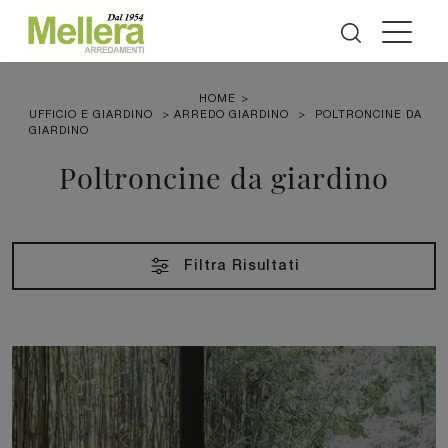
HOME
>
UFFICIO E GIARDINO
>
ARREDO GIARDINO
>
POLTRONCINE DA
GIARDINO
Poltroncine da giardino
Filtra Risultati