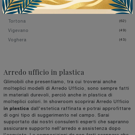
Pavia
50
Stradella
46
Tortona
62
Vigevano
49
Voghera
43
Arredo ufficio in plastica
Glimobili che presentiamo, tra cui troverai anche
molteplici modelli di Arredo Ufficio, sono sempre fatti
in materiali durevoli, perciò anche in plastica di
molteplici colori. In showroom scoprirai Arredo Ufficio
in plastica
dall'estetica raffinata e potrai approfittare
di ogni tipo di suggerimento nel campo. Sarai
supportato dai nostri consulenti esperti che sapranno
assicurare supporto nell'arredo e assistenza dopo
l'acquisto. Le composizioni da non farti scappare che