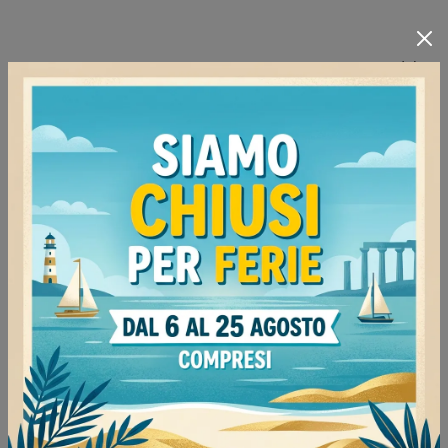
Materiale
In Legno
8
In Melaminico
52
In Metallo
5
In Pelle
15
In Plastica
1
In Tessuto
17
I più visti a :
Mede
48
Milano
54
Mortara
40