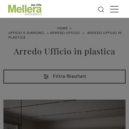
HOME
>
UFFICIO E GIARDINO
>
ARREDO UFFICIO
>
ARREDO UFFICIO IN
PLASTICA
Arredo Ufficio in plastica
Filtra Risultati