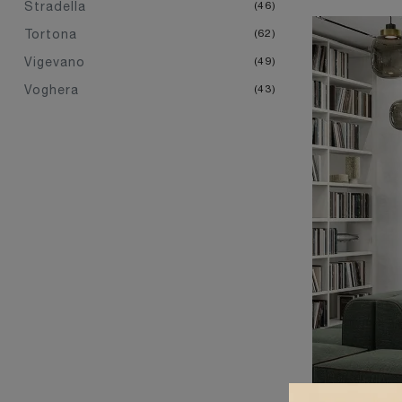
Stradella
46
Tortona
62
Vigevano
49
Voghera
43