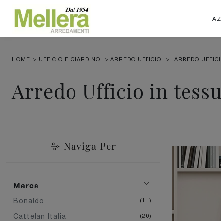
AZ
HOME
>
UFFICIO E GIARDINO
>
ARREDO UFFICIO
>
ARREDO UFFIC
Arredo Ufficio in tess
Naviga Per
Marca
Bonaldo
11
Cattelan Italia
20