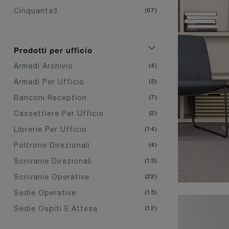
Cinquanta3
67
Prodotti per ufficio
Armadi Archivio
4
Armadi Per Ufficio
5
Banconi Reception
7
Cassettiere Per Ufficio
2
Librerie Per Ufficio
14
Poltrone Direzionali
4
Scrivanie Direzionali
13
Scrivanie Operative
22
Sedie Operative
15
Sedie Ospiti E Attesa
12