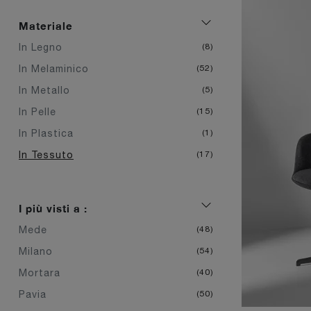
Materiale
In Legno
8
In Melaminico
52
In Metallo
5
In Pelle
15
In Plastica
1
In Tessuto
17
I più visti a :
Mede
48
Milano
54
Mortara
40
Pavia
50