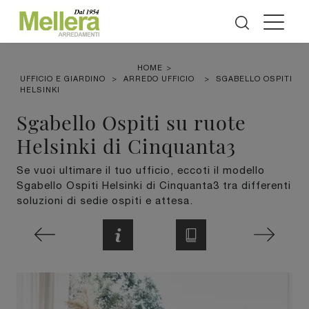
HOME
>
UFFICIO E GIARDINO
>
ARREDO UFFICIO
>
SGABELLO OSPITI
HELSINKI
Sgabello Ospiti su ruote
Helsinki di Cinquanta3
Se vuoi ultimare il tuo ufficio, eccoti il modello
Sgabello Ospiti Helsinki di Cinquanta3 tra differenti
soluzioni di sedie ospiti e attesa.