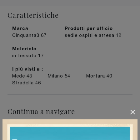
Caratteristiche
Marca
Prodotti per ufficio
Cinquanta3
67
sedie ospiti e attesa
12
Materiale
in tessuto
17
I più visti a :
Mede
48
Milano
54
Mortara
40
Stradella
46
Continua a navigare
Negozio di sedie ospiti e attesa a Milano
Negozio di sedie ospiti e attesa a Mede