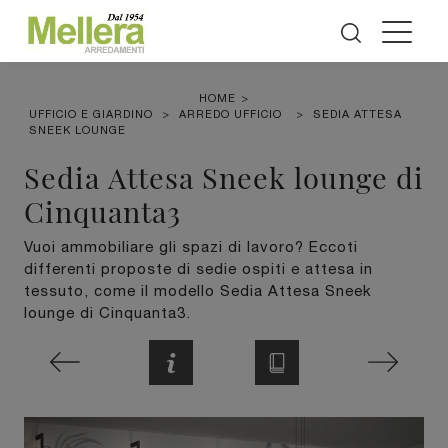
HOME
>
UFFICIO E GIARDINO
>
ARREDO UFFICIO
>
SEDIA ATTESA
SNEEK LOUNGE
Sedia Attesa Sneek lounge di
Cinquanta3
Vuoi ammobiliare gli spazi di lavoro? Eccoti
differenti proposte di sedie ospiti e attesa in
tessuto, come il modello Sedia Attesa Sneek
lounge di Cinquanta3.