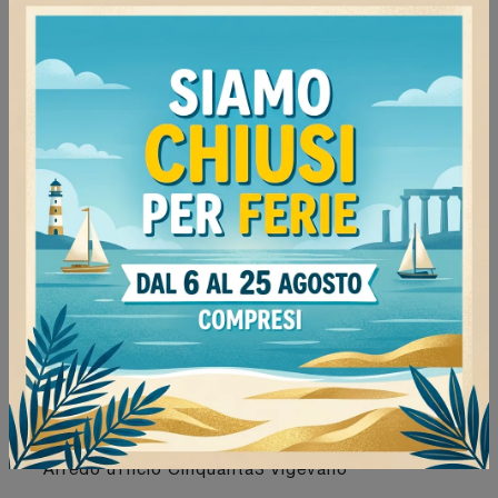
Continua a navigare
Negozio di sedie operative a Milano
Negozio di sedie operative a Vigevano
Negozio di sedie operative a Tortona
Negozio di sedie operative a Mortara
Negozio di sedie operative Cinquanta3 Milano
Negozio di sedie operative Cinquanta3 Vigevano
Negozio di sedie operative Cinquanta3 Tortona
Negozio di sedie operative Cinquanta3 Mortara
Arredo ufficio Cinquanta3 Milano
Arredo ufficio Cinquanta3 Vigevano