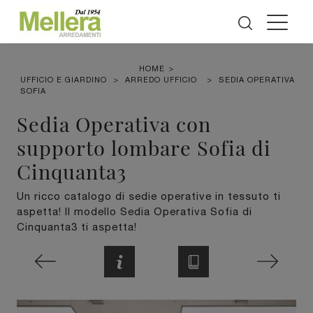
HOME
>
UFFICIO E GIARDINO
>
ARREDO UFFICIO
>
SEDIA OPERATIVA
SOFIA
Sedia Operativa con
supporto lombare Sofia di
Cinquanta3
Un ricco catalogo di sedie operative in tessuto ti
aspetta! Il modello Sedia Operativa Sofia di
Cinquanta3 ti aspetta!