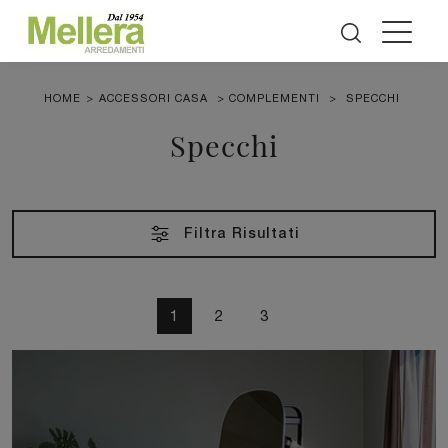
HOME
>
ACCESSORI CASA
>
COMPLEMENTI
>
SPECCHI
Specchi
Filtra Risultati
1
2
3