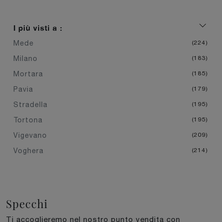
I più visti a :
Mede
224
Milano
183
Mortara
185
Pavia
179
Stradella
195
Tortona
195
Vigevano
209
Voghera
214
Specchi
Ti accoglieremo nel nostro punto vendita con