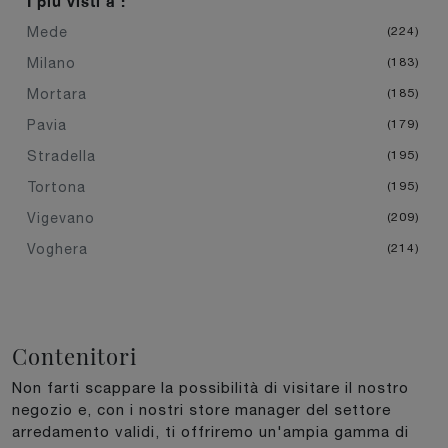
I più visti a :
Mede
224
Milano
183
Mortara
185
Pavia
179
Stradella
195
Tortona
195
Vigevano
209
Voghera
214
Contenitori
Non farti scappare la possibilità di visitare il nostro
negozio e, con i nostri store manager del settore
arredamento validi, ti offriremo un'ampia gamma di