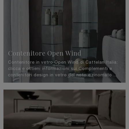
Contenitore Open Wind
Contenitore in vetro Open Wind di Cattelan Italia:
clicca e ottieni informazioni sui Complementi e
contenitori design in vetro del noto e rinomato ...