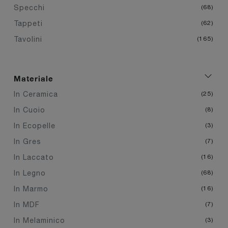
Specchi
68
Tappeti
62
Tavolini
165
Materiale
In Ceramica
25
In Cuoio
8
In Ecopelle
3
In Gres
7
In Laccato
16
In Legno
68
In Marmo
16
In MDF
7
In Melaminico
3