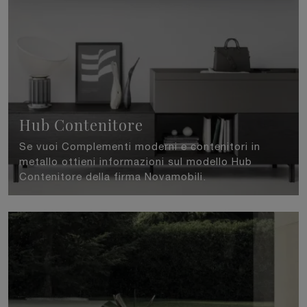
Hub Contenitore
Se vuoi Complementi moderni e contenitori in
metallo ottieni informazioni sul modello Hub
Contenitore della firma Novamobili.