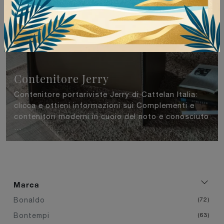
Contenitore Jerry
Contenitore portariviste Jerry di Cattelan Italia:
clicca e ottieni informazioni sui Complementi e
contenitori moderni in cuoio del noto e conosciuto
...
Marca
Bonaldo
72
Bontempi
63