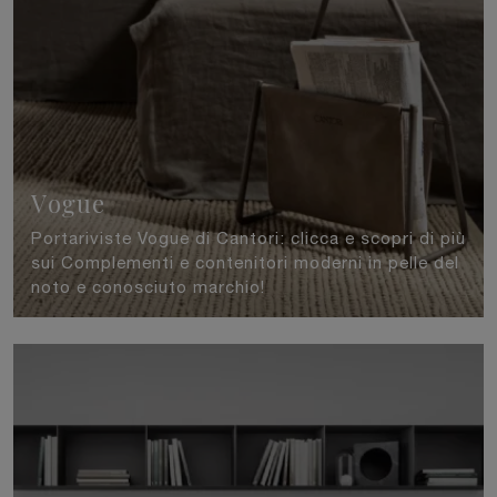
Vogue
Portariviste Vogue di Cantori: clicca e scopri di più
sui Complementi e contenitori moderni in pelle del
noto e conosciuto marchio!