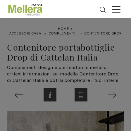
HOME
>
ACCESSORI CASA
>
COMPLEMENTI
>
CONTENITORE DROP
Contenitore portabottiglie
Drop di Cattelan Italia
Complementi design e contenitori in metallo:
ottieni informazioni sul modello Contenitore Drop
di Cattelan Italia e potrai completare i tuoi interni.