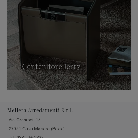
Contenitore Jerry
Mellera Arredamenti S.r.l.
Via Gramsci, 15
27051 Cava Manara (Pavia)
Tel: 0382-554333