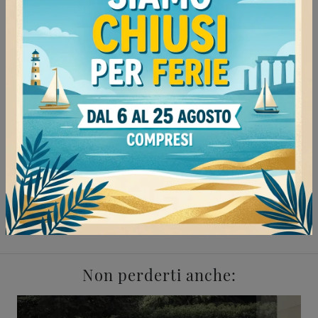
Continua a navigare
Negozio di contenitori a Pavia
Negozio di contenitori a Voghera
Negozio di contenitori a Tortona
Negozio di contenitori a Mortara
Complementi Cattelan Italia Pavia
Complementi Cattelan Italia Voghera
Complementi Cattelan Italia Tortona
Complementi Cattelan Italia Mortara
Non perderti anche: