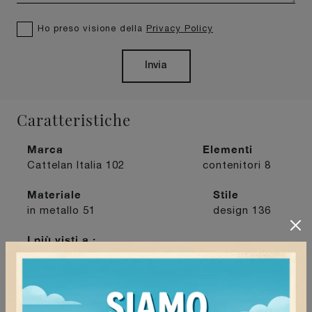
Ho preso visione della
Privacy Policy
Invia
Caratteristiche
Marca
Elementi
Cattelan Italia
102
contenitori
8
Materiale
Stile
in metallo
51
design
136
I più visti a :
Mortara
185
Pavia
179
Tortona
195
Voghera
214