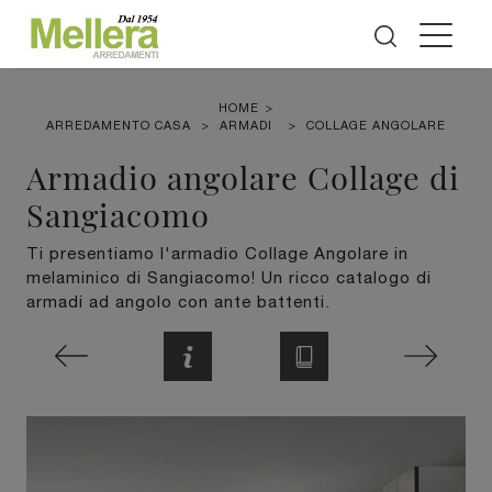
HOME
>
ARREDAMENTO CASA
>
ARMADI
>
COLLAGE ANGOLARE
Armadio angolare Collage di
Sangiacomo
Ti presentiamo l'armadio Collage Angolare in
melaminico di Sangiacomo! Un ricco catalogo di
armadi ad angolo con ante battenti.