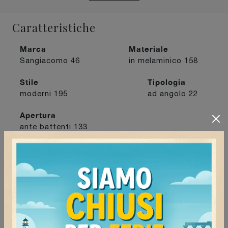
Caratteristiche
Marca
Materiale
Sangiacomo
46
in melaminico
158
Stile
Tipologia
moderni
195
ad angolo
22
Apertura
ante battenti
133
I più visti a :
Mede
125
Mortara
117
Stradella
123
Voghera
118
Continua a navigare