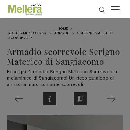
HOME
>
ARREDAMENTO CASA
>
ARMADI
>
SCRIGNO MATERICO
SCORREVOLE
Armadio scorrevole Scrigno
Materico di Sangiacomo
Ecco qui l'armadio Scrigno Materico Scorrevole in
melaminico di Sangiacomo! Un ricco catalogo di
armadi a muro con ante scorrevoli.