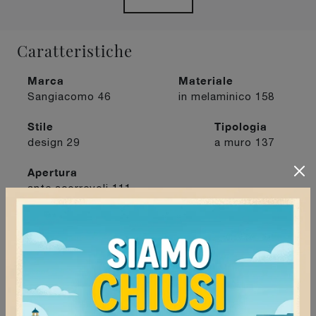
Caratteristiche
Marca
Materiale
Sangiacomo
46
in melaminico
158
Stile
Tipologia
design
29
a muro
137
Apertura
ante scorrevoli
111
I più visti a :
Mede
125
Milano
130
Pavia
118
Vigevano
126
Continua a navigare