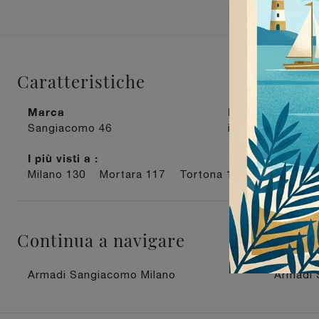
Caratteristiche
Marca
Materiale
Sangiacomo
46
in laccato opac
I più visti a :
Milano
130
Mortara
117
Tortona
119
Voghera
1
Continua a navigare
Armadi Sangiacomo Milano
Armadi 