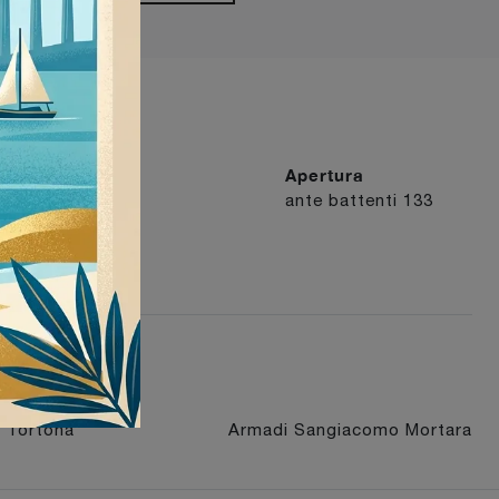
Tipologia
Apertura
ad angolo
22
ante battenti
133
 Tortona
Armadi Sangiacomo Mortara