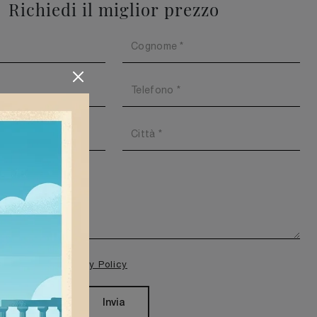
Richiedi il miglior prezzo
isione della
Privacy Policy
Invia