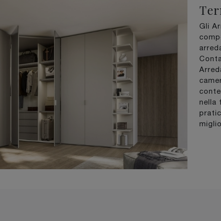
Ter
Gli A
compo
arred
Conta
Arred
camer
conte
nella
pratic
migli