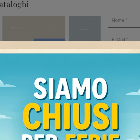
cataloghi
Ho preso v