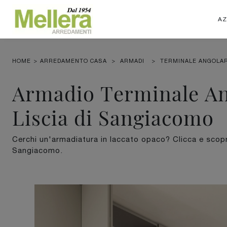
AZ
HOME
>
ARREDAMENTO CASA
>
ARMADI
>
TERMINALE ANGOLAR
Armadio Terminale An
Liscia di Sangiacomo
Cerchi un'armadiatura in laccato opaco? Clicca e scopr
Sangiacomo.