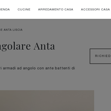
IENDA
CUCINE
ARREDAMENTO CASA
ACCESSORI CASA
E ANTA LISCIA
golare Anta
RICHIE
i armadi ad angolo con ante battenti di