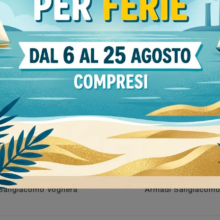
Stile
o
49
moderni
195
18
Sangiacomo Voghera
Armadi Sangiacomo