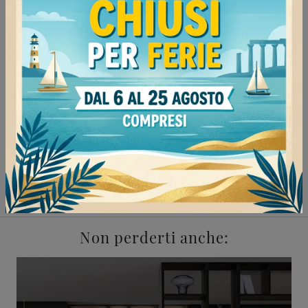
Milano
76
Mortara
75
Pavia
78
Vigevano
76
Continua a navigare
Librerie Sangiacomo Pavia
Librerie Sangiacomo Milano
Librerie Sangiacomo Vigevano
Librerie Sangiacomo Mortara
Non perderti anche: