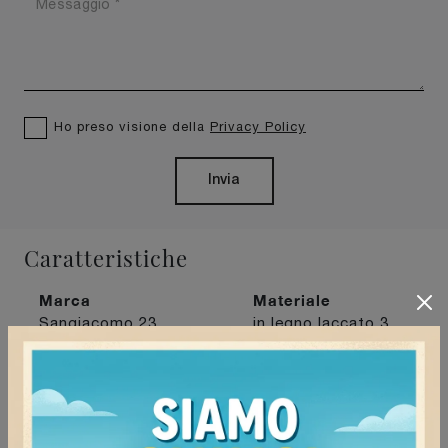
Ho preso visione della
Privacy Policy
Invia
Caratteristiche
Marca
Materiale
Sangiacomo
23
in legno laccato
3
Stile
Tipologia
moderne
111
a muro
61
I più visti a :