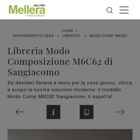
HOME
>
ARREDAMENTO CASA
>
LIBRERIE
>
MODO COMP M6C62
Libreria Modo
Composizione M6C62 di
Sangiacomo
Se desideri librerie a muro per la zona giorno, clicca
e scopri le nostre soluzioni moderne: il modello
Modo Comp M6C62 Sangiacomo ti aspetta!