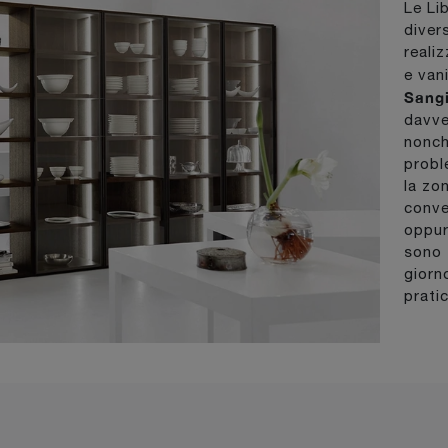
Le Li
diver
reali
e van
Sang
davve
nonch
probl
la zon
conve
oppur
sono 
giorn
prati