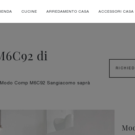
IENDA
CUCINE
ARREDAMENTO CASA
ACCESSORI CASA
M6C92 di
RICHIE
dello Modo Comp M6C92 Sangiacomo saprà
Mo