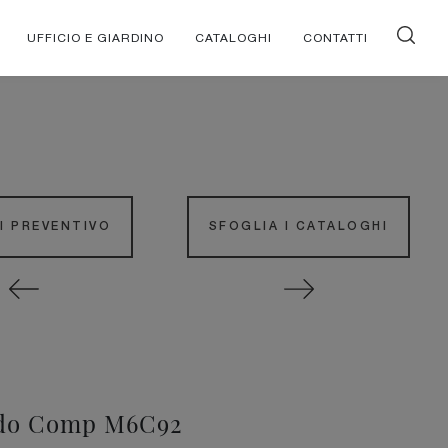
UFFICIO E GIARDINO
CATALOGHI
CONTATTI
DI PREVENTIVO
SFOGLIA I CATALOGHI
do Comp M6C92