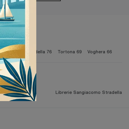
I più visti a :
Milano
76
Stradella
76
Tortona
69
Voghera
66
 Tortona
Librerie Sangiacomo Stradella