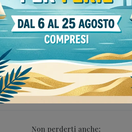
Stile
Tipologia
moderne
111
divisorie
42
 Sangiacomo Voghera
Librerie Sangiacomo
Non perderti anche: