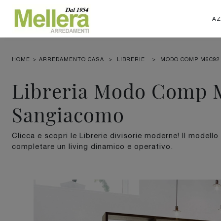
AZ
HOME
>
ARREDAMENTO CASA
>
LIBRERIE
>
MODO COMP M6C92
Libreria Modo Comp 
Sangiacomo
Clicca e scopri le Librerie divisorie moderne! Il mo
completare un living dinamico e operativo.