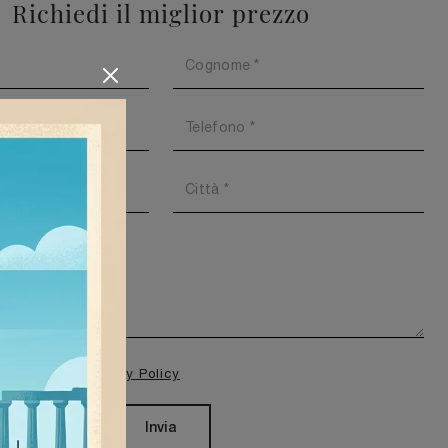
Richiedi il miglior prezzo
isione della
Privacy Policy
Invia