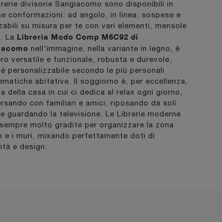
brerie divisorie Sangiacomo sono disponibili in
se conformazioni: ad angolo, in linea, sospese e
zzabili su misura per te con vari elementi, mensole
Libreria Modo Comp M6C92 di
i. La
iacomo
nell'immagine, nella variante in legno, è
ro versatile e funzionale, robusta e durevole,
é personalizzabile secondo le più personali
ematiche abitative. Il soggiorno è, per eccellenza,
a della casa in cui ci dedica al relax ogni giorno,
rsando con familiari e amici, riposando da soli
e guardando la televisione. Le Librerie moderne
sempre molto gradite per organizzare la zona
o e i muri, mixando perfettamente doti di
cità e design.