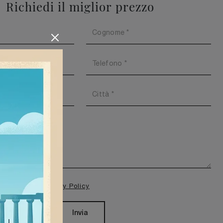
Richiedi il miglior prezzo
isione della
Privacy Policy
Invia