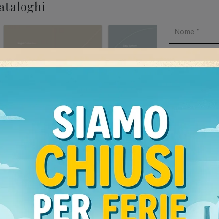
cataloghi
Ho preso v