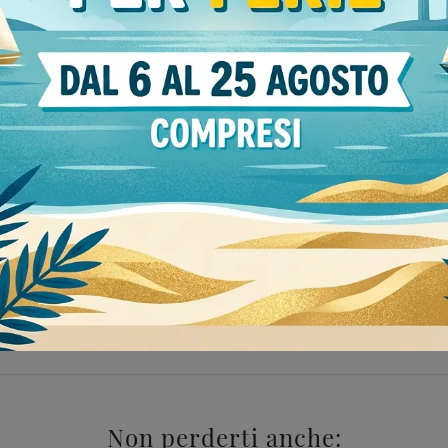
Stile
I 
38
moderne
122
M
rezzate Sangiacomo Vigevano
Pareti attrezzate Sangi
Non perderti anche: