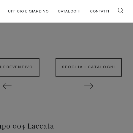
UFFICIO E GIARDINO
CATALOGHI
CONTATTI
DI PREVENTIVO
SFOGLIA I CATALOGHI
po 004 Laccata