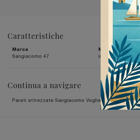
Caratteristiche
Marca
Materiale
Sangiacomo
47
in laccato opaco
Continua a navigare
Pareti attrezzate Sangiacomo Voghera
Pareti att