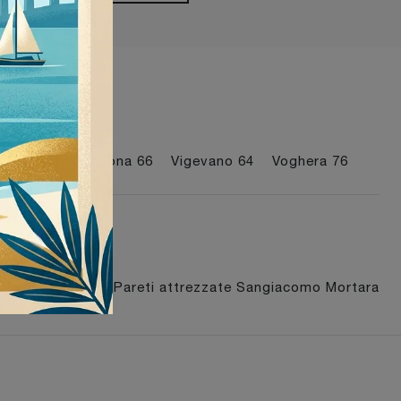
più visti a :
ortara
76
Tortona
66
Vigevano
64
Voghera
76
acomo Tortona
Pareti attrezzate Sangiacomo Mortara