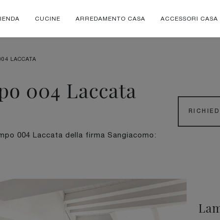
IENDA
CUCINE
ARREDAMENTO CASA
ACCESSORI CASA
004 LACCATA
po 004 Laccata
RICHIE
Lampo 004 Laccata della firma Sangiacomo:
Lam