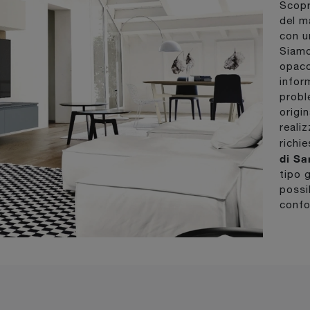
Scopr
del m
con u
Siamo
opaco
inform
probl
origi
realiz
richi
di S
tipo 
possib
confo