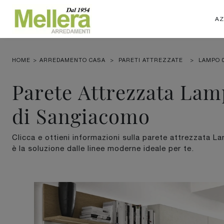
AZ
HOME
>
ARREDAMENTO CASA
>
PARETI ATTREZZATE
>
LAMPO 
Parete Attrezzata Lam
di Sangiacomo
Clicca e ottieni informazioni sulla parete attrezzata 
è la soluzione dalle linee moderne ideale per te.