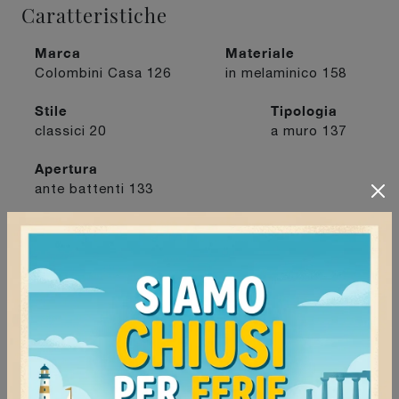
Caratteristiche
Marca
Materiale
Colombini Casa
126
in melaminico
158
Stile
Tipologia
classici
20
a muro
137
Apertura
ante battenti
133
I più visti a :
Mortara
117
Pavia
118
Vigevano
126
Voghera
118
Continua a navigare
Armadi Colombini Casa Pavia