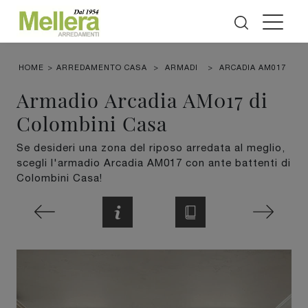
HOME
>
ARREDAMENTO CASA
>
ARMADI
>
ARCADIA AM017
Armadio Arcadia AM017 di
Colombini Casa
Se desideri una zona del riposo arredata al meglio,
scegli l'armadio Arcadia AM017 con ante battenti di
Colombini Casa!