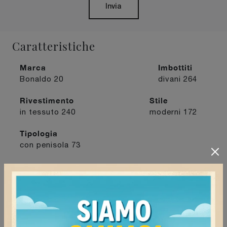
Invia
Caratteristiche
Marca
Imbottiti
Bonaldo
20
divani
264
Rivestimento
Stile
in tessuto
240
moderni
172
Tipologia
con penisola
73
I più visti a :
Milano
133
Tortona
135
Vigevano
134
Voghera
122