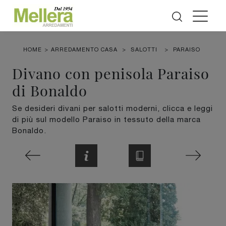
HOME
>
ARREDAMENTO CASA
>
SALOTTI
>
PARAISO
Divano con penisola Paraiso
di Bonaldo
Se desideri divani per salotti moderni, clicca e leggi
di più sul modello Paraiso in tessuto della marca
Bonaldo.