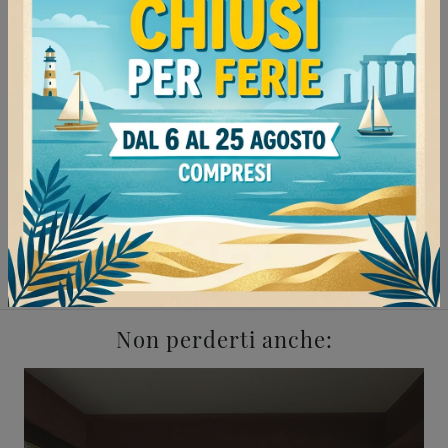
Continua a navigare
Negozio di divani a Milano
Negozio di divani a Voghera
Negozio di divani a Vigevano
Negozio di divani a Tortona
Salotti Bonaldo Milano
Salotti Bonaldo Voghera
Salotti Bonaldo Vigevano
Salotti Bonaldo Tortona
Non perderti anche: