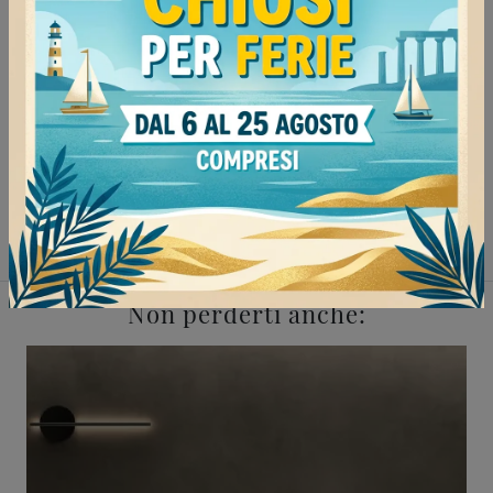
Negozio di divani a Mede
Negozio di divani a Vigevano
Negozio di divani a Tortona
Negozio di divani a Stradella
Salotti Samoa Mede
Salotti Samoa Vigevano
Salotti Samoa Tortona
Salotti Samoa Stradella
Non perderti anche: