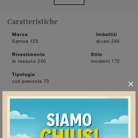
Caratteristiche
Marca
Imbottiti
Samoa
123
divani
264
Rivestimento
Stile
in tessuto
240
moderni
172
Tipologia
con penisola
73
I più visti a :
Mede
120
Stradella
139
Tortona
135
Vigevano
134
Continua a navigare