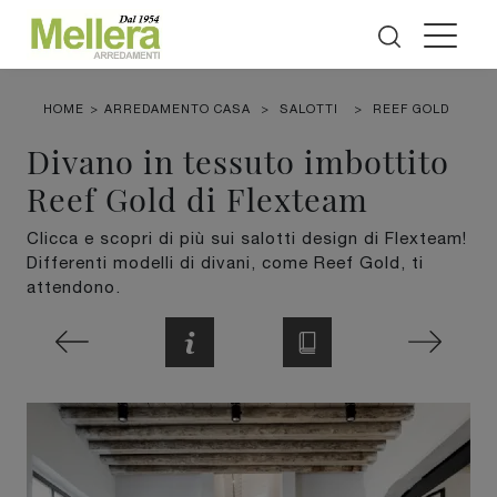
HOME
>
ARREDAMENTO CASA
>
SALOTTI
>
REEF GOLD
Divano in tessuto imbottito
Reef Gold di Flexteam
Clicca e scopri di più sui salotti design di Flexteam!
Differenti modelli di divani, come Reef Gold, ti
attendono.