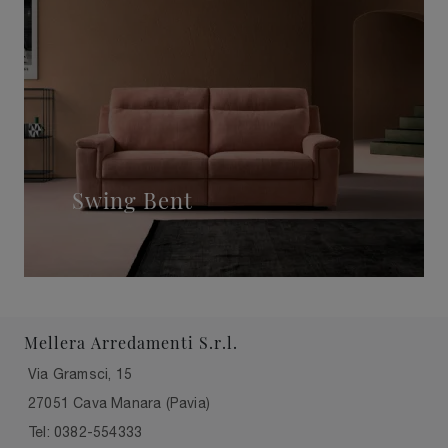
Swing Bent
Mellera Arredamenti S.r.l.
Via Gramsci, 15
27051 Cava Manara (Pavia)
Tel: 0382-554333