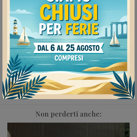
Continua a navigare
Negozio di divani a Voghera
Negozio di divani a Tortona
Negozio di divani a Stradella
Negozio di divani a Mortara
Salotti Flexteam Voghera
Salotti Flexteam Tortona
Salotti Flexteam Stradella
Salotti Flexteam Mortara
Non perderti anche: