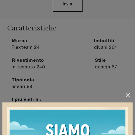
Invia
Caratteristiche
Marca
Imbottiti
Flexteam
24
divani
264
Rivestimento
Stile
in tessuto
240
design
67
Tipologia
lineari
98
I più visti a :
Mortara
137
Stradella
139
Tortona
135
Voghera
122