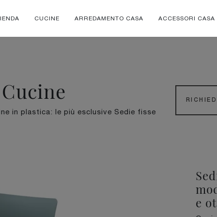
IENDA
CUCINE
ARREDAMENTO CASA
ACCESSORI CASA
a Cucine
RICHIE
ne in plastica: le più esclusive Sedie fisse
Sed
mod
e o