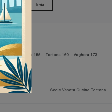
Invia
I più visti a :
Mede
177
Pavia
155
Tortona
160
Voghera
173
 Voghera
Sedie Veneta Cucine Tortona