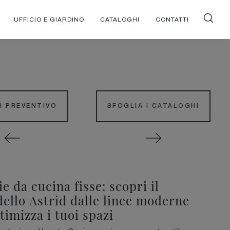
UFFICIO E GIARDINO
CATALOGHI
CONTATTI
DI PREVENTIVO
SFOGLIA I CATALOGHI
ie da cucina fisse: scopri il
ello Astrid dalle linee moderne
ttimizza i tuoi spazi