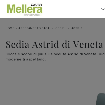
AZ
HOME
>
ARREDAMENTO CASA
>
SEDIE
>
ASTRID
Sedia Astrid di Venet
Clicca e scopri di più sulla seduta Astrid di Veneta Cuci
moderne ti aspettano.