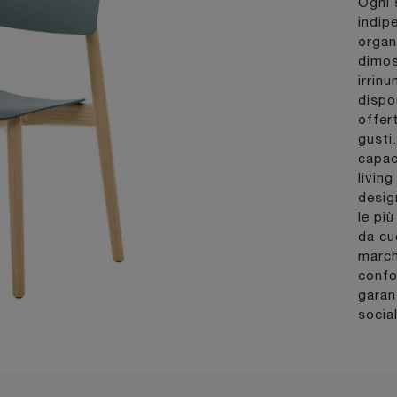
Ogni 
indip
organ
dimos
irrin
dispo
offer
gusti
capac
livin
desig
le pi
da cu
march
confo
garan
socia