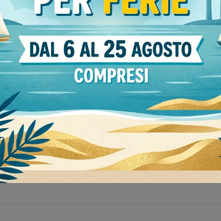
eriale
Stile
Tipologia
lastica
54
moderne
244
fisse
207
eneta Cucine Mede
Sedie Veneta Cucine