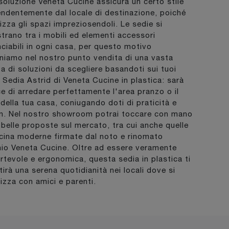
soluzione Veneta Cucine assicura un certo stile
endentemente dal locale di destinazione, poiché
izza gli spazi impreziosendoli. Le sedie si
trano tra i mobili ed elementi accessori
unciabili in ogni casa, per questo motivo
niamo nel nostro punto vendita di una vasta
ta di soluzioni da scegliere basandoti sui tuoi
. Sedia Astrid di Veneta Cucine in plastica: sarà
e di arredare perfettamente l'area pranzo o il
g della tua casa, coniugando doti di praticità e
n. Nel nostro showroom potrai toccare con mano
ù belle proposte sul mercato, tra cui anche quelle
cina moderne firmate dal noto e rinomato
io Veneta Cucine. Oltre ad essere veramente
rtevole e ergonomica, questa sedia in plastica ti
tirà una serena quotidianità nei locali dove si
lizza con amici e parenti.