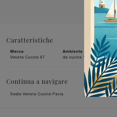
Caratteristiche
Marca
Ambiente
Mat
Veneta Cucine
67
da cucina
129
in p
Continua a navigare
Sedie Veneta Cucine Pavia
Sedie V