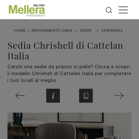
HOME
>
ARREDAMENTO CASA
>
SEDIE
>
CHRISHELL
Sedia Chrishell di Cattelan
Italia
Cerchi una sedia da pranzo in pelle? Clicca e scopri
il modello Chrishell di Cattelan Italia per completare
i tuoi locali al meglio.