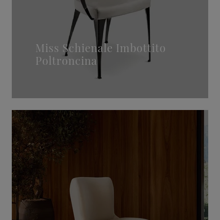
Miss Schienale Imbottito
Poltroncina