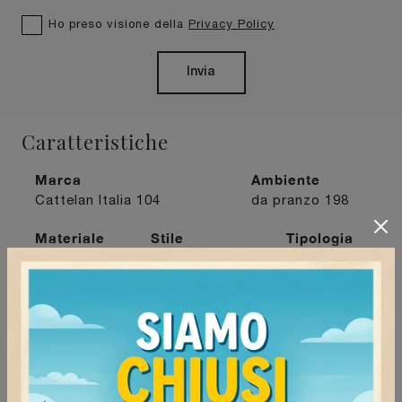
Ho preso visione della
Privacy Policy
Invia
Caratteristiche
Marca
Ambiente
Cattelan Italia
104
da pranzo
198
Materiale
Stile
Tipologia
in pelle
91
moderne
244
fisse
207
I più visti a :
Milano
166
Mortara
172
Pavia
155
Voghera
173