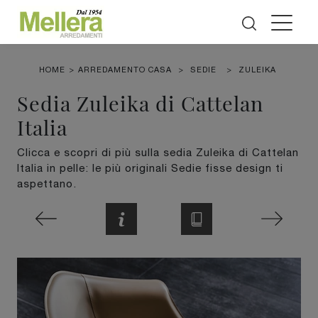
HOME
>
ARREDAMENTO CASA
>
SEDIE
>
ZULEIKA
Sedia Zuleika di Cattelan
Italia
Clicca e scopri di più sulla sedia Zuleika di Cattelan
Italia in pelle: le più originali Sedie fisse design ti
aspettano.