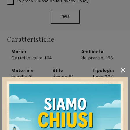
Ho preso visione della
Privacy Policy
Invia
Caratteristiche
Marca
Ambiente
Cattelan Italia
104
da pranzo
198
Materiale
Stile
Tipologia
in pelle
91
design
81
fisse
207
I più visti a :
Mede
177
Stradella
142
Tortona
160
Voghera
173
Continua a navigare