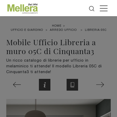
HOME
>
UFFICIO E GIARDINO
>
ARREDO UFFICIO
>
LIBRERIA 05C
Mobile Ufficio Libreria a
muro 05C di Cinquanta3
Un ricco catalogo di librerie per ufficio in
melaminico ti attende! Il modello Libreria 05C di
Cinquanta3 ti attende!