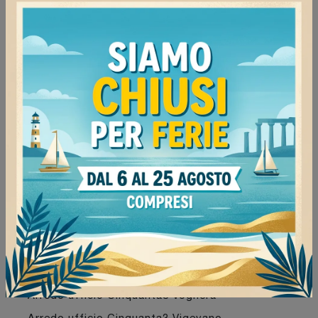
Continua a navigare
Negozio di librerie per ufficio a Pavia
Negozio di librerie per ufficio a Voghera
Negozio di librerie per ufficio a Vigevano
Negozio di librerie per ufficio a Stradella
Negozio di librerie per ufficio Cinquanta3 Pavia
Negozio di librerie per ufficio Cinquanta3 Voghera
Negozio di librerie per ufficio Cinquanta3
Vigevano
Negozio di librerie per ufficio Cinquanta3
Stradella
Arredo ufficio Cinquanta3 Pavia
Arredo ufficio Cinquanta3 Voghera
Arredo ufficio Cinquanta3 Vigevano