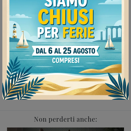
Continua a navigare
Negozio di appendiabiti a Milano
Negozio di appendiabiti a Mede
Negozio di appendiabiti a Voghera
Negozio di appendiabiti a Vigevano
Complementi Cattelan Italia Milano
Complementi Cattelan Italia Mede
Complementi Cattelan Italia Voghera
Complementi Cattelan Italia Vigevano
Non perderti anche: