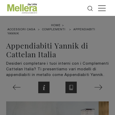
HOME
>
ACCESSORI CASA
>
COMPLEMENTI
>
APPENDIABITI
YANNIK
Appendiabiti Yannik di
Cattelan Italia
Desideri completare i tuoi interni con i Complementi
Cattelan Italia? Ti presentiamo vari modelli di
appendiabiti in metallo come Appendiabiti Yannik.