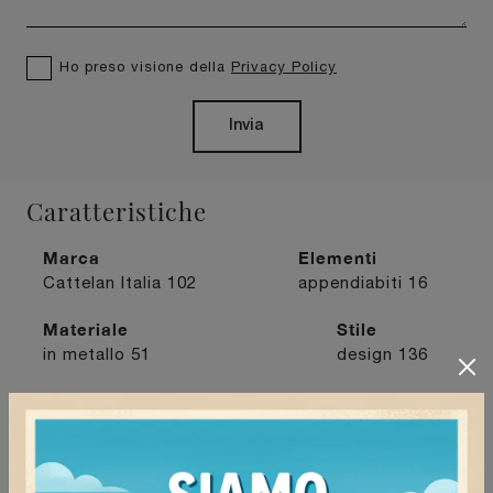
Ho preso visione della
Privacy Policy
Invia
Caratteristiche
Marca
Elementi
Cattelan Italia
102
appendiabiti
16
Materiale
Stile
in metallo
51
design
136
I più visti a :
Mede
224
Milano
183
Vigevano
209
Voghera
214