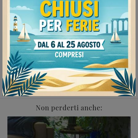
Negozio di tavolini a Pavia
Negozio di tavolini a Mede
Negozio di tavolini a Voghera
Negozio di tavolini a Vigevano
Complementi Doimo Salotti Pavia
Complementi Doimo Salotti Mede
Complementi Doimo Salotti Voghera
Complementi Doimo Salotti Vigevano
Non perderti anche: