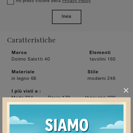
Ho preso visione della
Privacy Policy
Invia
Caratteristiche
Marca
Elementi
Doimo Salotti
40
tavolini
165
Materiale
Stile
in legno
68
moderni
246
I più visti a :
Mede
224
Pavia
179
Vigevano
209
Voghera
214
Continua a navigare