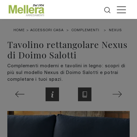
HOME
>
ACCESSORI CASA
>
COMPLEMENTI
>
NEXUS
Tavolino rettangolare Nexus
di Doimo Salotti
Complementi moderni e tavolini in legno: scopri di
più sul modello Nexus di Doimo Salotti e potrai
completare i tuoi spazi.