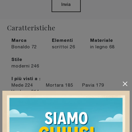
Invia
Caratteristiche
Marca
Elementi
Materiale
Bonaldo
72
scrittoi
26
in legno
68
Stile
moderni
246
I più visti a :
Mede
224
Mortara
185
Pavia
179
Voghera
214
Continua a navigare