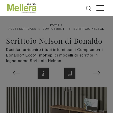
HOME
>
ACCESSORI CASA
>
COMPLEMENTI
>
SCRITTOIO NELSON
Scrittoio Nelson di Bonaldo
Desideri arricchire i tuoi interni con i Complementi
Bonaldo? Eccoti molteplici modelli di scrittoi in
legno come Scrittoio Nelson.