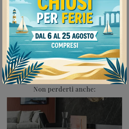
Negozio di scrittoi a Pavia
Negozio di scrittoi a Mede
Negozio di scrittoi a Voghera
Negozio di scrittoi a Mortara
Complementi Bonaldo Pavia
Complementi Bonaldo Mede
Complementi Bonaldo Voghera
Complementi Bonaldo Mortara
Non perderti anche: