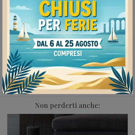
Negozio di tavolini a Mede
Negozio di tavolini a Voghera
Negozio di tavolini a Vigevano
Negozio di tavolini a Stradella
Complementi Cattelan Italia Mede
Complementi Cattelan Italia Voghera
Complementi Cattelan Italia Vigevano
Complementi Cattelan Italia Stradella
Non perderti anche: