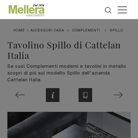
HOME
>
ACCESSORI CASA
>
COMPLEMENTI
>
SPILLO
Tavolino Spillo di Cattelan
Italia
Se vuoi Complementi moderni e tavolini in metallo
scopri di più sul modello Spillo dell'azienda
Cattelan Italia.