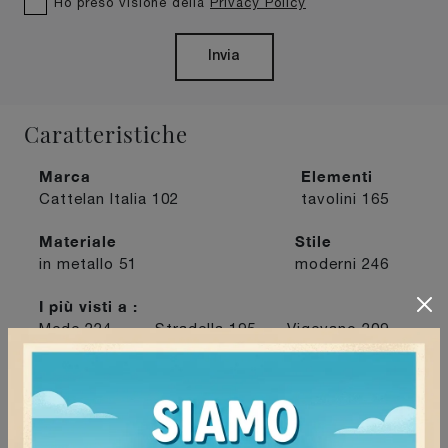
Ho preso visione della
Privacy Policy
Invia
Caratteristiche
Marca
Elementi
Cattelan Italia
102
tavolini
165
Materiale
Stile
in metallo
51
moderni
246
I più visti a :
Mede
224
Stradella
195
Vigevano
209
Voghera
214
Continua a navigare