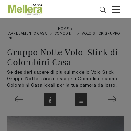
HOME
>
ARREDAMENTO CASA
>
COMODINI
>
VOLO STICK GRUPPO
NOTTE
Gruppo Notte Volo-Stick di
Colombini Casa
Se desideri sapere di più sul modello Volo Stick
Gruppo Notte, clicca e scopri i Comodini e comò
Colombini Casa ideali per la tua camera da letto.