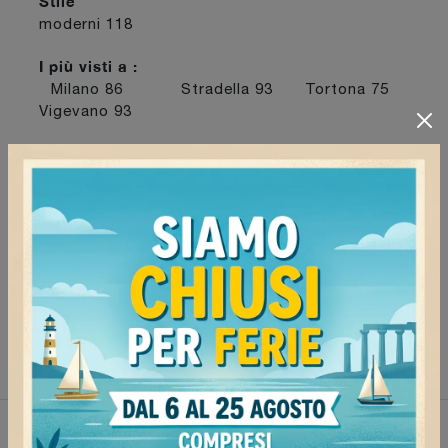
Stile
moderni
118
I più visti a :
Milano
86
Stradella
93
Tortona
75
Vigevano
93
Continua a navigare
Comodini Colombini Casa Milano
Comodini Colombini Casa Vigevano
Comodini Colombini Casa Tortona
Comodini Colombini Casa Stradella
Non perderti anche: