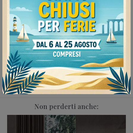
Continua a navigare
Negozio di divani a Pavia
Negozio di divani a Milano
Negozio di divani a Vigevano
Negozio di divani a Tortona
Salotti Flexteam Pavia
Salotti Flexteam Milano
Salotti Flexteam Vigevano
Salotti Flexteam Tortona
Non perderti anche: