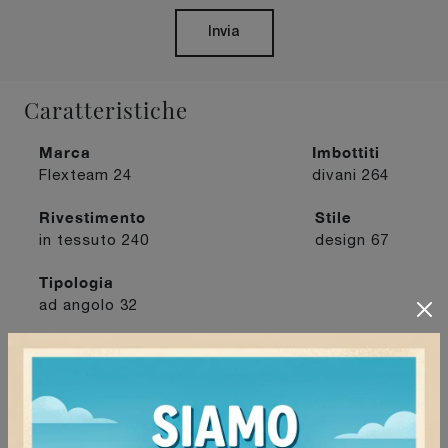
Invia
Caratteristiche
Marca
Imbottiti
Flexteam
24
divani
264
Rivestimento
Stile
in tessuto
240
design
67
Tipologia
ad angolo
32
I più visti a :
Milano
133
Pavia
136
Tortona
135
Vigevano
134