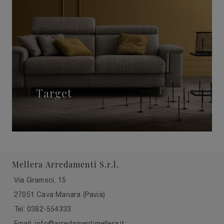
Target
Mellera Arredamenti S.r.l.
Via Gramsci, 15
27051 Cava Manara (Pavia)
Tel: 0382-554333
Email: info@arredamentimellera.it