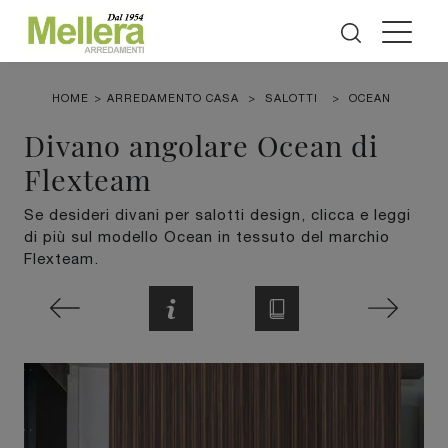
HOME
>
ARREDAMENTO CASA
>
SALOTTI
>
OCEAN
Divano angolare Ocean di
Flexteam
Se desideri divani per salotti design, clicca e leggi
di più sul modello Ocean in tessuto del marchio
Flexteam.