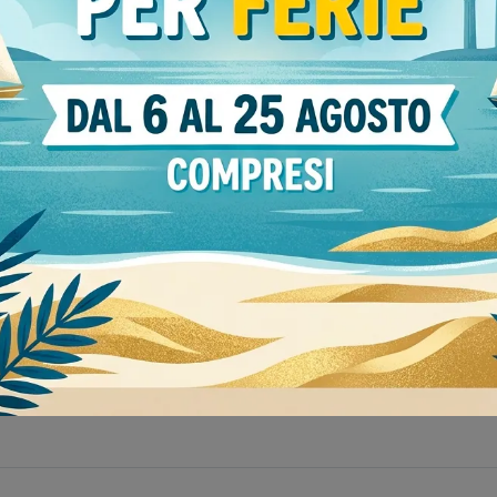
to
Stile
Tipologia
I più 
240
moderni
172
relax
20
Med
ano
Negozio di divani a Tortona
Negozio di divani a Str