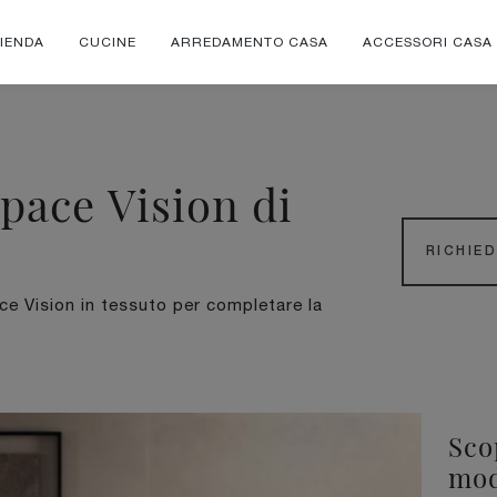
IENDA
CUCINE
ARREDAMENTO CASA
ACCESSORI CASA
pace Vision di
RICHIE
ace Vision in tessuto per completare la
Sco
mod