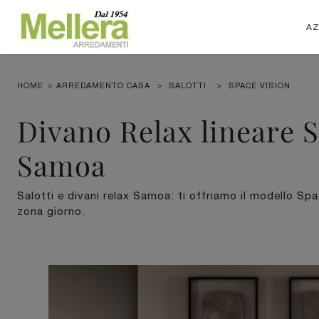
AZ
HOME
>
ARREDAMENTO CASA
>
SALOTTI
>
SPACE VISION
Divano Relax lineare S
Samoa
Salotti e divani relax Samoa: ti offriamo il modello Sp
zona giorno.