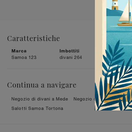
Caratteristiche
Marca
Imbottiti
Rivestimen
Samoa
123
divani
264
in tessuto
Continua a navigare
Negozio di divani a Mede
Negozio di divani a Vigev
Salotti Samoa Tortona