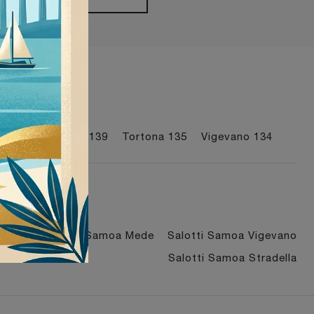
visti a :
e
120
Stradella
139
Tortona
135
Vigevano
134
adella
Salotti Samoa Mede
Salotti Samoa Vigevano
Salotti Samoa Stradella