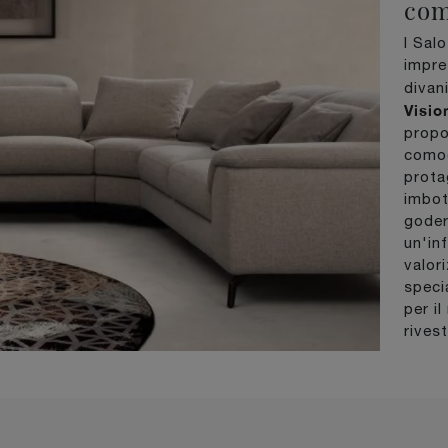
com
I Sal
impre
divan
Visio
propo
comodi
prota
imbot
goder
un'inf
valor
specia
per i
rives