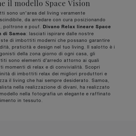
e il modello Space Vision
otti sono un'area del living veramente
scindibile, da arredare con cura posizionando
Divano Relax lineare Space
i, poltrone e pouf.
n di Samoa
: lasciati ispirare dalle nostre
ste di imbottiti moderni che possano garantire
tà, praticità e design nel tuo living. Il salotto è i
gonisti della zona giorno di ogni casa, gli
titi sono elementi d’arredo attorno ai quali
ti momenti di relax e di convivialità. Scopri
inità di imbottiti relax dei migliori produttori e
izza il living che hai sempre desiderato. Samoa,
lista nella realizzazione di divani, ha realizzato
l modello nella fotografia un elegante e raffinato
timento in tessuto.