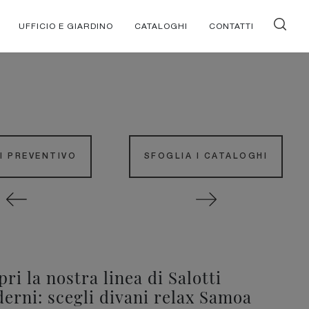
UFFICIO E GIARDINO
CATALOGHI
CONTATTI
DI PREVENTIVO
SFOGLIA I CATALOGHI
pri la nostra linea di Salotti
erni: scegli divani relax Samoa