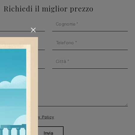
Richiedi il miglior prezzo
isione della
Privacy Policy
Invia